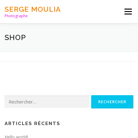
Aller
SERGE MOULIA
au
Menu
contenu
Photographe
HOME
PORTFOLIO
PARUTIONS
LIENS
SHOP
BLOG
ABOUT
CONTACT
Rechercher :
ARTICLES RÉCENTS
Hello world!