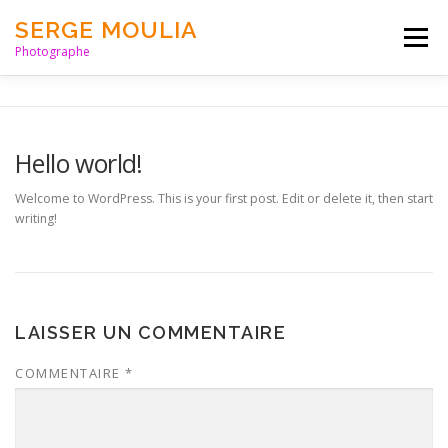
Aller
SERGE MOULIA
au
Menu
contenu
Photographe
HOME
PORTFOLIO
PARUTIONS
LIENS
Hello world!
BLOG
ABOUT
CONTACT
Welcome to WordPress. This is your first post. Edit or delete it, then start
writing!
LAISSER UN COMMENTAIRE
COMMENTAIRE
*