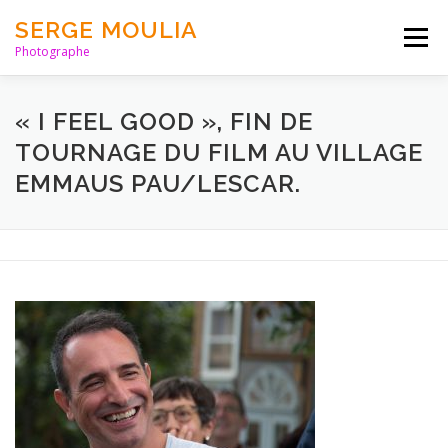
Aller
SERGE MOULIA
au
Menu
contenu
Photographe
HOME
PORTFOLIO
PARUTIONS
LIENS
« I FEEL GOOD », FIN DE
TOURNAGE DU FILM AU VILLAGE
EMMAUS PAU/LESCAR.
BLOG
ABOUT
CONTACT