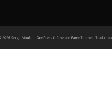
© 2026 Serge Moulia
–
OnePress
thème par FameThemes. Traduit pa